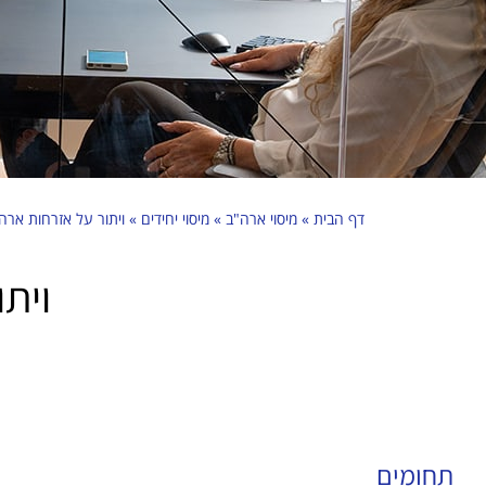
דף הבית
»
מיסוי ארה"ב
»
מיסוי יחידים
»
ויתור על אזרחות ארה
וית
תחומים