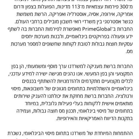
מ־300 פירמות עצמאיות מ־113 מדינות, הפועלות בצפון ודרום
אמריקה, אירופה, אסיה, אוסטרליה ואפריקה. הרשת משמשת
כגשר אסטרטגי בין משרדי רואי חשבון מובילים ברחבי העולם.
החברות ב־
PrimeGlobal
מאפשרת לפירמות החברות בה לשתף
ידע ופעולה בפרויקטים בינלאומיים, ולבנות מערכות יחסים
עסקיות חוצות גבולות לטובת לקוחות שחשופים למספר מערכות
מס.
החברות ברשת מעניקה למשרדנו ערך מוסף ומשמעותי, הן בפן
המקצועי והן בפן המעשי. אנו נהנים מגישה ישירה למידע עדכני,
לכלים מקצועיים מתקדמים ולהזדמנויות להשתתף בכנסים
בינלאומיים והשתלמויות בתחומים מגוונים של חשבונאות, מיסוי
ורגולציה. החברות ברשת מחזקת את יכולתנו להעניק שירותים
מותאמים אישית ללקוחות בעלי פעילות גלובלית, במיוחד
בתחומים של מיסוי בינלאומי, תכנון מס חוצה גבולות, ועמידה
בתקנות הדיווח האמריקאיות והאירופיות.
ההתמחות המיוחדת של משרדנו בתחום מיסוי הבינלאומי, נשכרת