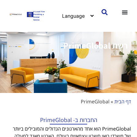
לתוכן
A Local Firm
Providing a
Global
Service
רשת PrimeGlobal
דף הבית
»
PrimeGlobal
החברות ב- PrimeGlobal
PrimeGlobal
הוא אחד מהארגונים הגדולים והמובילים ביותר
של משרדי רואי חשבון עצמאיים בעולם. הארגון מאגד למעלה