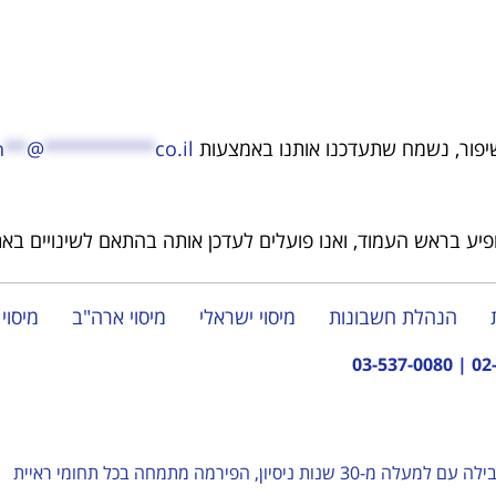
פור, נשמח שתעדכנו אותנו באמצעות
co.il
**********
@
**
n
יע בראש העמוד, ואנו פועלים לעדכן אותה בהתאם לשינויים באת
הנהלת חשבונות
מיסוי ישראלי
מיסוי ארה"ב
מיסוי 
03-537-0080
|
02
– פירמת רואי חשבון מובילה עם למעלה מ-30 שנות ניסיון, הפירמה מתמחה בכל תחומי ראיית