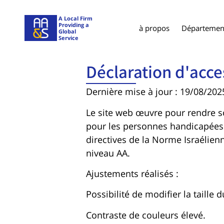
contenu
principal
A Local Firm
Providing a
à propos
Département
Global
Service
Déclaration d'acces
Dernière mise à jour : 19/08/202
Le site web œuvre pour rendre s
pour les personnes handicapées (A
directives de la Norme Israélien
niveau AA.
Ajustements réalisés :
Possibilité de modifier la taille d
Contraste de couleurs élevé.