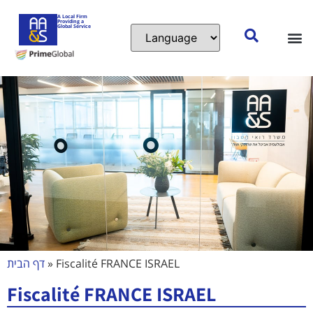
A Local Firm
Providing a
Global Service
Départ
site w
דף הבית
»
Fiscalité FRANCE ISRAEL
Fiscalité FRANCE ISRAEL