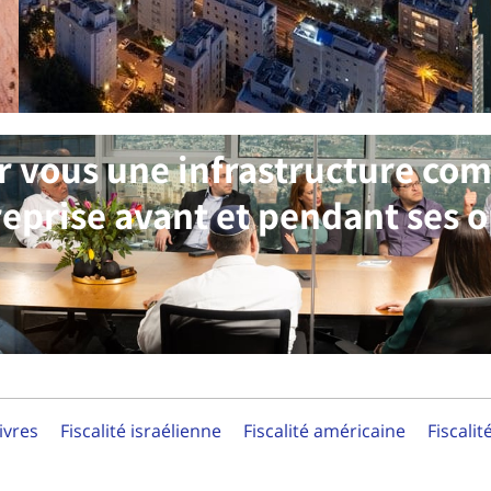
r vous une infrastructure co
reprise avant et pendant ses o
ivres
Fiscalité israélienne
Fiscalité américaine
Fiscalit