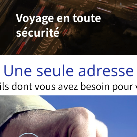
Voyage en toute
sécurité
Une seule adresse
tils dont vous avez besoin pour 
Notre cabinet est spécialisé dans la
fourniture de services comptables aux clients
ayant une activité commerciale
internationale. Les départements du cabinet
offrent un cadre de soutien intégré et