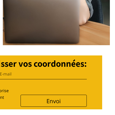
isser vos coordonnées:
prise
ont
Envoi