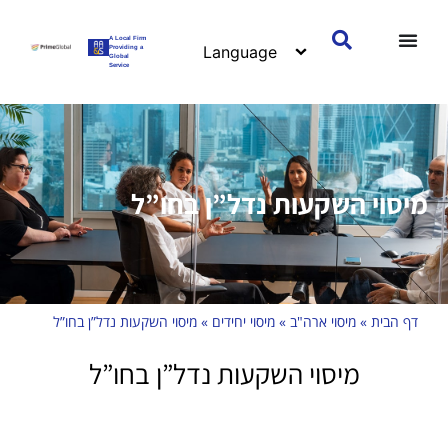
A Local Firm
Providing a
Global
Service
מיסוי השקעות נדל”ן בחו”ל
דף הבית
»
מיסוי ארה"ב
»
מיסוי יחידים
»
מיסוי השקעות נדל”ן בחו”ל
מיסוי השקעות נדל”ן בחו”ל