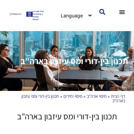
A Local Firm
Providing a
Global
Service
תכנון בין-דורי ומס עיזבון בארה”ב
דף הבית
»
מיסוי ארה"ב
»
מיסוי יחידים
»
תכנון בין-דורי ומס עיזבון
בארה”ב
תכנון בין-דורי ומס עיזבון בארה”ב