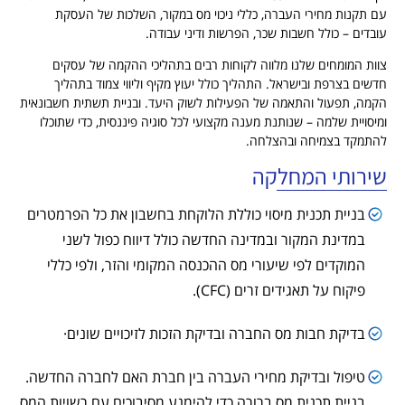
עם תקנות מחירי העברה, כללי ניכוי מס במקור, השלכות של העסקת
עובדים – כולל
חשבות
שכר, הפרשות ודיני עבודה
.
צוות המומחים שלנו
מ
לווה לקוחות רבים בתהליכי ההקמה
של עסקים
חדשים בצרפת ובישראל. התהליך כולל
יעוץ מקיף וליווי צמוד בתהליך
הקמה, תפעול והתאמה של הפעילות לשוק היעד.
ובניית
תשתית חשבונאית
ומיסויית
שלמה –
שנותנת
מענה מקצועי לכל סוגיה פיננסית, כדי שתוכלו
להתמקד בצמיחה ובהצלחה
.
שירותי המחלקה
בניית תכנית מיסוי כוללת הלוקחת בחשבון את כל הפרמטרים
במדינת המקור ובמדינה החדשה כולל דיווח כפול לשני
המוקדים לפי שיעורי מס ההכנסה המקומי והזר, ולפי כללי
פיקוח על תאגידים זרים (CFC).
בדיקת חבות מס החברה ובדיקת הזכות לזיכויים שונים·
טיפול ובדיקת מחירי העברה בין חברת האם לחברה החדשה.
בניית תכנית מס ברורה כדי להימנע מסיבוכים עם רשויות המס