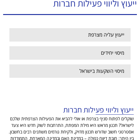
ייעוץ וליווי פעילות חברות
ייעוץ עליה מצרפת
מיסוי יחידים
מיסוי השקעות בישראל
ייעוץ וליווי פעילות חברות
ייעוץ וליווי פעילות חברות
שוקלים לפתוח
סניף בצרפת
או אולי
ל
הביא
את
הפעילות הצרפתית
שלכם
לישראל? תכנון מראש היא מילת המפתח
,
התרחבות לשוק חדש היא צעד
אסטרטגי חשוב
שדורש תכנון מדויק,
ולקיחת גורמים משתנים רבים בחשבון
.
בין היתר: חובת דיווח כפולה – במדינת האם ובמדינה המארחת, התמודדות