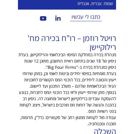
שפות: עברית, אנגלית
כתבו לי עכשיו
רויטל רוזמן – רו"ח בכירה מח'
רילוקיישן
מנהלת בכירה במחלקת המיסוי הבינלאומי והרילוקיישן. בעלת
ניסיון של 18 שנים בתחום ראיית החשבון, מתוכן 12 שנות
ניסיון כמנהלת בכירה ב-"Big Four Firms".
בעלת מומחיות במיסוי יחידים וביטוח לאומי וכן, במתן שירותי
ייעוץ והכוונה ליחידים, בכל היבטי המס הקשורים לתוכניות
הניוד הבינלאומיות שלהם – משלב התכנון ועד ליישום.
בנוסף, מתן שירותי ייעוץ וליווי בכל היבטי המס לחברות, בנוגע
להעסקת עובדים ברילוקיישן לישראל ומחוצה לה. ניסיון רב
בהכנה והגשה של דוחות מס מורכבים בישראל, וייצוג לקוחות
בפני רשויות המס.
עבודה מול לקוחות ממגוון רחב של סקטורים: נדל"ן, תרופות,
תוכנה וטכנולוגיה.
השכלה