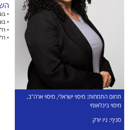
הש
• בו
• בוגרת תואר ש
• רו
• רו
תחום התמחות: מיסוי ישראלי, מיסוי ארה"ב,
מיסוי בינלאומי
סניף: ניו יורק