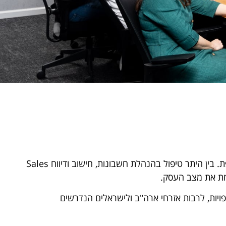
מתן שירותי ייעוץ אישי וליווי חברות ויחידים, בנושאי מיסוי ופעילות שוטפת. בין היתר טיפול בהנהלת חשבונות, חישוב ודיווח Sales
פויות, לרבות אזרחי ארה"ב ולישראלים הנדרשים