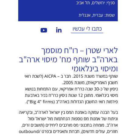
סניף: ירושלים, תל אביב
שפות: עברית, אנגלית
כתבו לי עכשיו
לארי שטרן – רו"ח מוסמך
בארה"ב שותף מח' מיסוי ארה"ב
ומיסוי בינלאומי
שותף במשרד משנת 2015. חבר ב – AICPA (לשכת רואי
חשבון האמריקאית), משנת 2005.
ניסיון של כ-30 שנה כרו"ח אמריקאי, עם התמחות בנושא
מיסוי בינלאומי. מתוכן 12 שנות ניסיון כרו"ח בכיר בארבעת
פירמות רואי החשבון הגדולות בארה"ב (Big 4" firms").
בעל הבנה עמוקה באמנת המס בין ישראל לארה"ב, ובקריאה
וניתוח של אמנות מס נוספות הנחתמות מול ישראל ומול
ארה"ב. מומחה בתכנוני מס מורכבים ליחידים (תושבים זרים,
חוזרים, עולים חדשים), חברות ותאגידים ובפרט outbound/