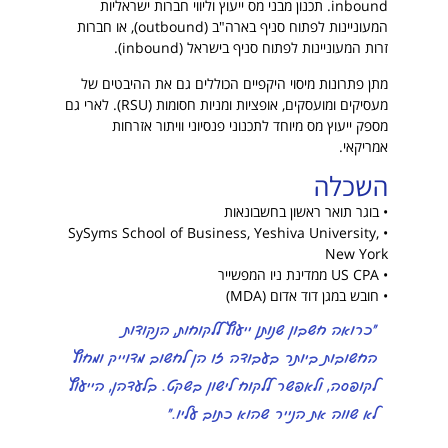
inbound. תכנון מבני מס ייעוץ וליווי חברות ישראליות
המעוניינות לפתוח סניף בארה"ב (outbound), או חברות
זרות המעוניינות לפתוח סניף בישראל (inbound).
מתן פתרונות מיסוי היקפיים הכוללים גם את ההיבטים של
מעסיקים ומועסקים, אופציות ומניות חסומות (RSU). לארי גם
מספק ייעוץ מס מיוחד לתכנוני פנסיוני וויתור אזרחות
אמריקאי.
השכלה
• בוגר תואר ראשון בחשבונאות
• SySyms School of Business, Yeshiva University,
New York
• US CPA ממדינת ניו המפשייר
• חובש במגן דוד אדום (MDA)
"כרואה חשבון שנותן ייעוץ ללקוחות, הנקודות
החשובות ביותר בעבודה זו הן לחשוב מדוייק ומחוץ
לקופסה, ולאפשר ללקוח לישון בשקט. בלעדהן, הייעוץ
לא שווה את הנייר שהוא כתוב עליו."