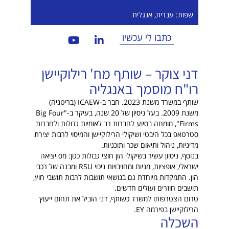
שפות: עברית, אנגלית
כתבו לי עכשיו
דני צוקר – שותף מח' רילוקיישן
רו"ח מוסמך באנגליה
שותף במשרד משנת 2023. חבר ב-ICAEW (בריטניה)
משנת 2009. בעל ניסיון של 20 שנה, בעיקר ב-"Big Four
Firms", מומחה בסיוע לחברות רב לאומיות גדולות ולחברות
סטרטאפ בכל היבטי ושיקולי הרילוקיישן והמיסוי לרבות יצירת
מדיניות, ניהול ותיאום שכר ותוכניות.
בנוסף, ניסיון עשיר בשיקולי הון חוצי גבולות כגון: מס יציאה
ישראלי, אופציות, מניות ומחויבויות ניכוי RSU ומבנה של רכבי
הון. התמקדות מיוחדת גם בנושאי תושבות לרבות תושבי חוץ,
תושבים חוזרים ועולים חדשים.
טרום הצטרפותו למשרד כשותף, דני הוביל את תחום ייעוץ
הרילוקיישן בפירמה EY.
השכלה