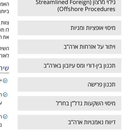
גילוי מרצון (Streamlined Foreign
האמרי
Offshore Procedures)
ביותר
צוות 
מיסוי אופציות ומניות
לו תש
את הק
ויתור על אזרחות ארה”ב
השירו
לאזרח
תכנון בין-דורי ומס עיזבון בארה”ב
שיר
ייצוג מול ה־
תכנון פרישה
מיסוי השקעות נדל”ן בחו”ל
על 
דיווח נאמנויות ארה”ב
ב