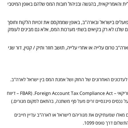
 והאמריקאית, בהגשה ובניהול חובות המס שלהם באופן המיטבי
הפועלים בישראל ובארה"ב, באופן שממקסם את זכויות הלקוח וחוסך
ם שלנו לא רק בקיאים בשתי מערכות המס, אלא גם מבינים לעומק
ב טרום עלייה או אחרי עלייה, תושב חוזר ותיק / קטין, דור שני
ההגשה כוללת התייחסות ל־FBAR ול־FATCA, בהתאם לדרישת החוק האמריקאי – Foreign Account Tax Compliance Act. (FBAR – דיווח
התייחסות לביטוח לאומי (Self-Employment Tax) – רבים מאלו שמעתיקים את מגוריהם לישראל או לארה"ב עדיין חייבים
ום דרך טופס 1099.