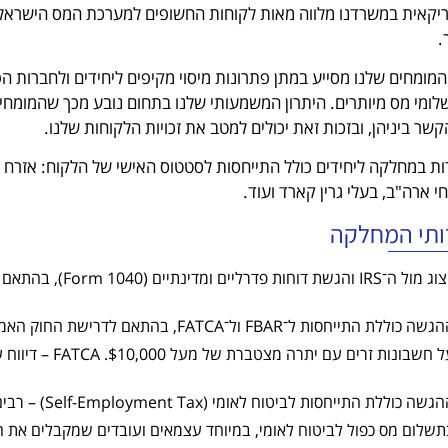
קאית במשרדנו מלווה מאות לקוחות החשופים למערכת המס הישראלית
.
המומחים שלנו מסייע במתן פתרונות מיסוי מקיפים ליחידים ולחברות 
לומי מס מיותרים. היתרון המשמעותי שלנו בתחום נובע מכך שהמומחי
שר ביניהן, ובזכות זאת יכולים למטב את זכויות הלקוחות שלנו.
ת במחלקה ליחידים כולל התייחסות לסטטוס האישי של הלקוח: אזרח ארה"
י ארה"ב, בעלי גרין קארד ועוד.
ותי המחלקה
IRS והגשת דוחות פדרליים ומדינתיים (Form 1040), בהתאם לעדכונים האחרונים של החוק ושל אמנת המס בין ישראל לארה"ב.
חשבונות זרים עם יתרה מצטברת של מעל $10,000. FATCA – דיווח על נכסים פיננסיים זרים מעל סף משתנה, בהתאם למקום מגורים.)
ההגשה כוללת 
תשלום מס כפול לביטוח לאומי, במיוחד עצמאים ועובדים שמקבלים את התשל