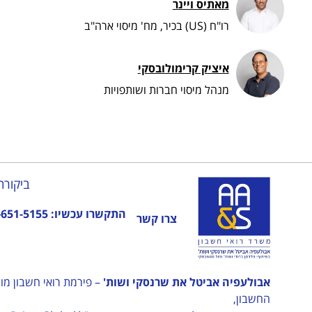
מאתיס ויינר
רו"ח (US) בכיר, מח' מיסוי ארה"ב
איציק קרימולובסקי
מנהל מיסוי חברות ושותפויות
ביקורת
התקשרו עכשיו:
-651-5155
צרו קשר
אבולעפיה אביטל את שרנסקי ושות'
החשבון,