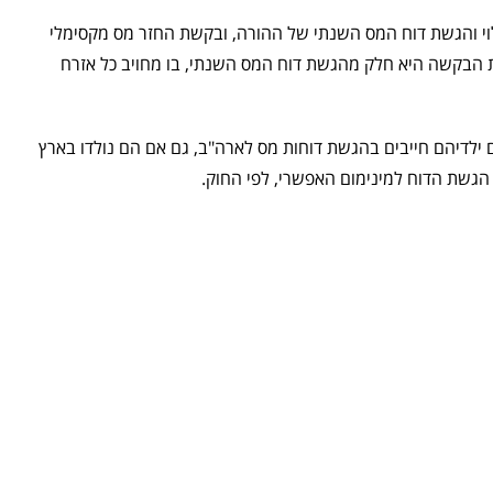
 התייחסות להחזרי מס על ילדים (Child Tax Credit) – מילוי והגשת דוח המס השנתי של ההורה, ובקשת החזר מס מקסימלי
ות מה־IRS עבור כל ילד שהוא אזרח, מתחת לגיל 17. הגשת הבקשה היא חלק מהגשת דוח המס השנתי, בו מחויב כל אזרח
 ילדיהם חייבים בהגשת דוחות מס לארה"ב, גם אם הם נולדו בארץ
 הגשת הדוח למינימום האפשרי, לפי החוק.