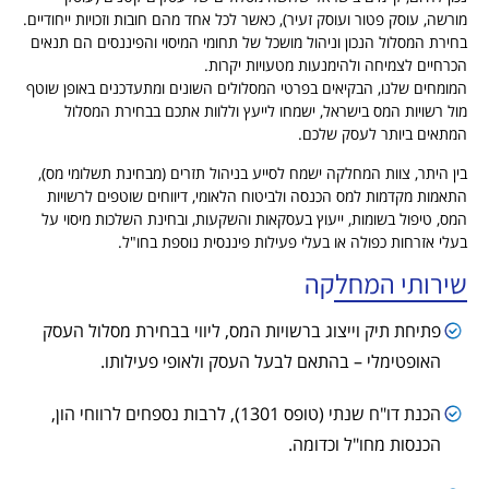
מורשה, עוסק פטור ועוסק זעיר), כאשר לכל אחד מהם חובות וזכויות ייחודיים.
בחירת המסלול הנכון וניהול מושכל של תחומי המיסוי והפיננסים הם תנאים
הכרחיים לצמיחה ולהימנעות מטעויות יקרות.
המומחים שלנו, הבקיאים בפרטי המסלולים השונים ומתעדכנים באופן שוטף
מול רשויות המס בישראל, ישמחו לייעץ וללוות אתכם בבחירת המסלול
המתאים ביותר לעסק שלכם.
בין היתר, צוות המחלקה ישמח לסייע בניהול תזרים (מבחינת תשלומי מס),
התאמות מקדמות למס הכנסה ולביטוח הלאומי, דיווחים שוטפים לרשויות
המס, טיפול בשומות, ייעוץ בעסקאות והשקעות, ובחינת השלכות מיסוי על
בעלי אזרחות כפולה או בעלי פעילות פיננסית נוספת בחו"ל.
שירותי המחלקה
פתיחת תיק וייצוג ברשויות המס, ליווי בבחירת מסלול העסק
האופטימלי – בהתאם לבעל העסק ולאופי פעילותו.
הכנת דו"ח שנתי (טופס 1301), לרבות נספחים לרווחי הון,
הכנסות מחו"ל וכדומה.