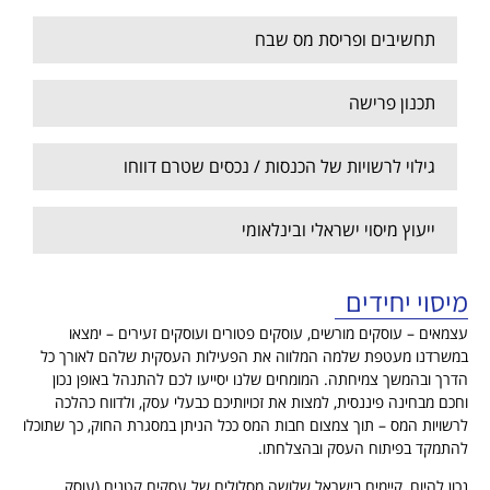
תחשיבים ופריסת מס שבח
תכנון פרישה
גילוי לרשויות של הכנסות / נכסים שטרם דווחו
ייעוץ מיסוי ישראלי ובינלאומי
מיסוי יחידים
עצמאים – עוסקים מורשים, עוסקים פטורים ועוסקים זעירים – ימצאו
במשרדנו מעטפת שלמה המלווה את הפעילות העסקית שלהם לאורך כל
הדרך ובהמשך צמיחתה. המומחים שלנו יסייעו לכם להתנהל באופן נכון
וחכם מבחינה פיננסית, למצות את זכויותיכם כבעלי עסק, ולדווח כהלכה
לרשויות המס – תוך צמצום חבות המס ככל הניתן במסגרת החוק, כך שתוכלו
להתמקד בפיתוח העסק ובהצלחתו.
נכון להיום, קיימים בישראל שלושה מסלולים של עסקים קטנים (עוסק