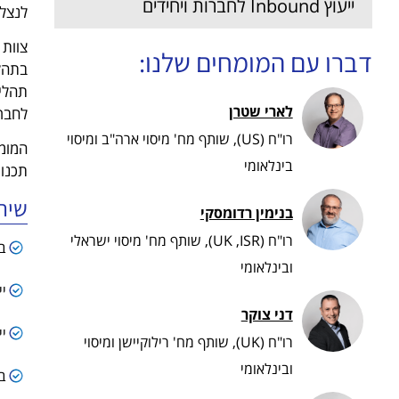
ייעוץ Inbound לחברות ויחידים
לנצל 
צוות 
דברו עם המומחים שלנו:
בתהלי
תהליכ
לארי שטרן
לחברו
רו"ח (US), שותף מח' מיסוי ארה"ב ומיסוי
המומח
בינלאומי
תכנון
שיר
בנימין רדומסקי
רו"ח (UK ,ISR), שותף מח' מיסוי ישראלי
ב
ובינלאומי
י
דני צוקר
י
רו"ח (UK), שותף מח' רילוקיישן ומיסוי
ובינלאומי
ב