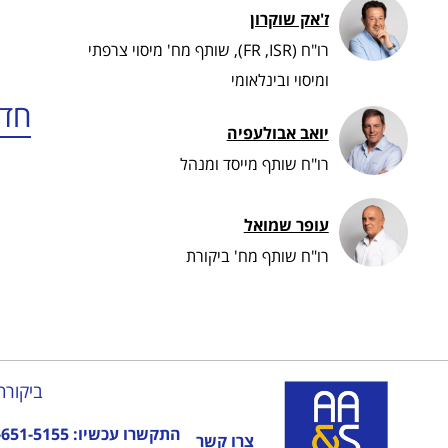
ז'אק שוקרון
רו"ח (FR ,ISR), שותף מח' מיסוי צרפתי
ומיסוי ובינלאומי
חדש
יואב אבולעפיה
רו"ח שותף מייסד ומנהל
עופר שמואל
רו"ח שותף מח' ביקורת
ביקורת
התקשרו עכשיו:
-651-5155
צרו קשר