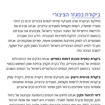
ביקורת במגזר הציבורי
מחלקת הביקורת שלנו מעניקה שירות לגופים ציבוריים רבים בין היתר:
משרדי ממשלה, רשויות מקומיות ותאגידים עירוניים. אנחנו מבינים את
הדרישות הייחודיות של המגזר הציבורי בישראל, ומבצעים את עבודתנו
בהתאם לרגולציה, לפיקוח ולמדיניות הציבורית. הידע הרב שצברנו
מאפשרים לנו לספק פתרונות מותאמים אישית, יסודיים ואפקטיביים. אנחנו
כאן כדי לסייע לגופים הציבוריים בישראל להתנהל באופן תקין, יעיל ושקוף,
לטובת הציבור כולו.
ביקורת כספית והכנת דוחות כספיים:
אנחנו בודקים את ההתנהלות
הכספית של גופים ציבוריים, כולל בקרת תקציב ובחינת אופן השימוש בכספי
הציבור. בהתאם להנחיות הגופים הרגולטוריים בישראל על הגופים השונים.
ביקורת פנימית וייעוץ
: אנו מעניקים שירותי ביקורת פנימית, ביקורת עומק
וביקורות מיוחדות לרשויות מקומיות, תאגידים עירוניים, אגודות שיתופיות
ומוסדות ציבור ומסייעים בניהול תקין ושיפור תהליכים פנים ארגוניים.
ליווי לניהול תקין:
אנחנו מלווים את הגופים בהטמעת עקרונות של ניהול
תקין, שקיפות ובקרת ממשל תאגידי. המטרה היא לשפר את איכות הניהול
והבקרה, לחזק את אמון הציבור ולהבטיח עמידה מלאה בכל הסטנדרטים