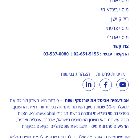
מיסוי ארה"ב
מיסוי בינלאומי
רילוקיישן
מיסוי צרפתי
מיסוי אנגלי
צרו קשר
התקשרו עכשיו:
02-651-5155
|
03-537-0080
מדיניות פרטיות
הצהרת נגישות
אבולעפיה אביטל את שרנסקי ושות'
– פירמת רואי חשבון מובילה עם
למעלה מ-30 שנות ניסיון, הפירמה מתמחה בכל תחומי ראיית החשבון,
בפרט במיסוי בינלאומי וחברה ברשת הבינ"ל
PrimeGlobal
. הצוות
מונה עשרות רואי חשבון המוסמכים בישראל, ארה"ב, אנגליה וצרפת,
המציעים פתרונות מיסוי וחשבונאות אופטימליים ובקיאים בביקורת
ובמערכות המס בישראל ובעולם.
אנו משתמשים בקובצי Cookie כדי להבטיח שנספק לך את חוויית הגלישה