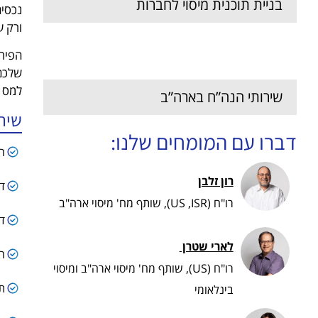
בניית תוכנית מיסוי לחברות
נכסים
ורק ע
דיווח לרשויות עבור חברות
הפירמ
שלכם
למס כ
שירותי הנה”ח בארה”ב
שיר
דברו עם המומחים שלנו:
הגש
רון זלבן
דיוו
רו"ח (US ,ISR), שותף מח' מיסוי ארה"ב
די
לארי שטרן ​
הג
רו"ח (US), שותף מח' מיסוי ארה"ב ומיסוי
תי
בינלאומי