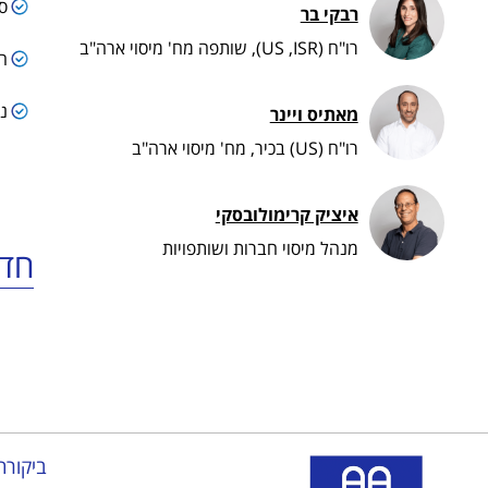
סי
רבקי בר
רו"ח (US ,ISR), שותפה מח' מיסוי ארה"ב
הת
ניהו
מאתיס ויינר
רו"ח (US) בכיר, מח' מיסוי ארה"ב
איציק קרימולובסקי
מנהל מיסוי חברות ושותפויות
חדש
ביקורת