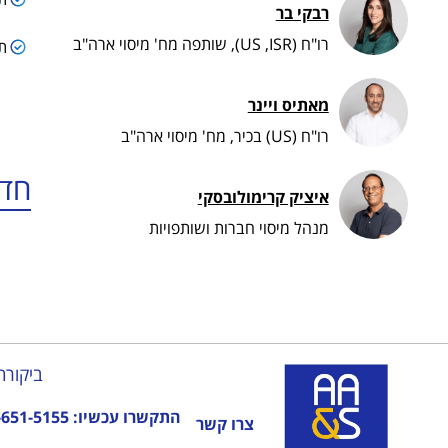
רבקי בר
רו"ח (US ,ISR), שותפה מח' מיסוי ארה"ב
תכ
מאתיס ויינר
רו"ח (US) בכיר, מח' מיסוי ארה"ב
חדש
איציק קרימולובסקי
מנהל מיסוי חברות ושותפויות
ביקורת
התקשרו עכשיו:
-651-5155
צרו קשר