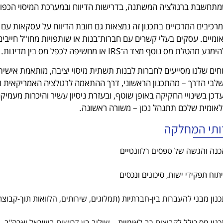
מתחשבת ברגולציה המשתנה, בדרישות הדיווח ובמערכת המיסוי הכפול
מרכיבים המרכזיים בתכנון זה נמצאות גם חובת הדיווח על עסקאות עם צ
אומיים. עסקים בעלי קשרים עם חברות־בנות או שותפויות מחו"ל חייב
ע מהטלת מס נוסף מצד ה־IRS או מחשיפה לכפל מס בין מדינות.
ים שלנו מסייעים לחברות לבנות תשתית מיסוי יציבה, מותאמת אישית
לבי הדרך – מהתכנון הראשוני, דרך ההתאמה לרגולציה האמריקאית והבי
כן בשינויי החקיקה באופן שוטף, ובעזרת ניסיון עשיר והיכרות מעמי
לאומית שלכם תתנהל נכון – משורה ראשונה.
ותי המחלקה
כנה והגשה של טפסים רלוונטיים
תוח תפקידי ישות, סיכונים ונכסים
כנון מבני להעברות בין-חברתיות (תמלוגים, שירותים, הלוואות תוך-קבוצת
כנון מס כולל לקבוצות רב-לאומיות – שילוב בין דרישות בישראל וארה"ב