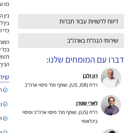
בניית תוכנית מיסוי לחברות
כזו ש
בין ה
דיווח לרשויות עבור חברות
בין־ל
כדי להימנ
שירותי הנה”ח בארה”ב
המומח
בכל ש
דברו עם המומחים שלנו:
להתעד
הבין־
שיר
רון זלבן
רו"ח (US ,ISR), שותף מח' מיסוי ארה"ב
ה
לארי שטרן ​
ני
רו"ח (US), שותף מח' מיסוי ארה"ב ומיסוי
ת
בינלאומי
ת