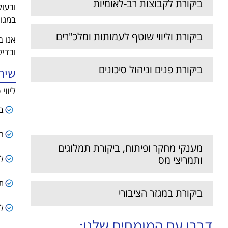
ביקורת לקבוצות רב-לאומיות
ובעול
במגוו
ביקורת וליווי שוטף לעמותות ומלכ"רים
אנו ב
ובדיק
ביקורת פנים וניהול סיכונים
שיר
ליווי
ייעוץ כלכלי, מיזוגים, רכישות
בד
ושינוי מבנה
הע
מענקי מחקר ופיתוח, ביקורת תמלוגים
לי
ותמריצי מס
ת
ביקורת במגזר הציבורי
לי
דברו עם המומחים שלנו: