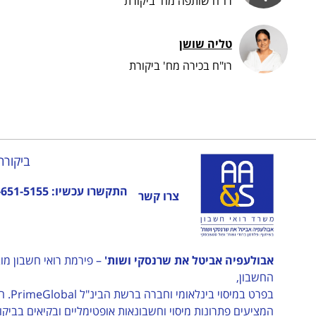
רו"ח שותפה מח' ביקורת
טליה שושן
רו"ח בכירה מח' ביקורת
ביקורת
התקשרו עכשיו:
-651-5155
צרו קשר
אבולעפיה אביטל את שרנסקי ושות'
החשבון,
בפרט במיסוי בינלאומי וחברה ברשת הבינ"ל
PrimeGlobal
. ה
המציעים פתרונות מיסוי וחשבונאות אופטימליים ובקיאים בביק