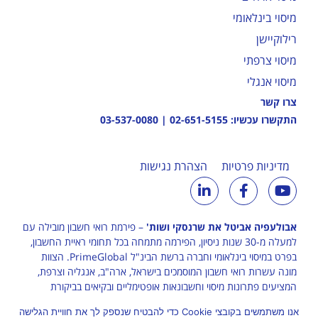
מיסוי בינלאומי
רילוקיישן
מיסוי צרפתי
מיסוי אנגלי
צרו קשר
התקשרו עכשיו:
02-651-5155
|
03-537-0080
מדיניות פרטיות
הצהרת נגישות
אבולעפיה אביטל את שרנסקי ושות'
– פירמת רואי חשבון מובילה עם
למעלה מ-30 שנות ניסיון, הפירמה מתמחה בכל תחומי ראיית החשבון,
בפרט במיסוי בינלאומי וחברה ברשת הבינ"ל
PrimeGlobal
. הצוות
מונה עשרות רואי חשבון המוסמכים בישראל, ארה"ב, אנגליה וצרפת,
המציעים פתרונות מיסוי וחשבונאות אופטימליים ובקיאים בביקורת
ובמערכות המס בישראל ובעולם.
אנו משתמשים בקובצי Cookie כדי להבטיח שנספק לך את חוויית הגלישה