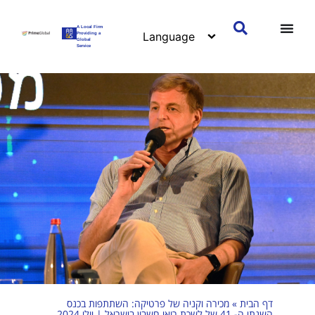
A Local Firm
Providing a
Global
Service
דף הבית
»
מכירה וקניה של פרטיקה: השתתפות בכנס
השנתי ה- 41 של לשכת רואי חשבון בישראל | יולי 2024